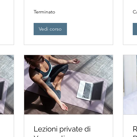
Terminato
C
Vedi corso
Lezioni private di
R